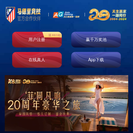
k8凯发天生赢家
一触即发
中奥盈谷体育发展股份有限公司获
得“全民健身 活力中国”国家体育
锻炼标准达标测验活动在河南、云
南地区承办权
发布时间：2023-12-24
来源：k8凯发